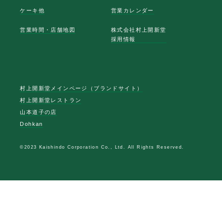
ケーキ他
営業カレンダー
営業時間・店舗地図
株式会社村上開新堂
採用情報
村上開新堂メインページ（ブランドサイト）
村上開新堂レストラン
山本道子の店
Dohkan
©2023 Kaishindo Corporation Co., Ltd. All Rights Reserved.