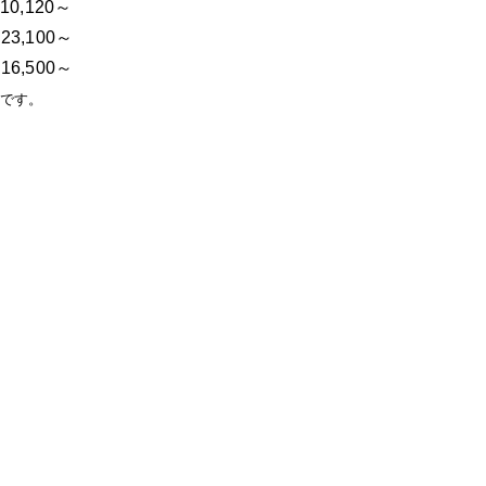
,120～
,100～
6,500～
額です。