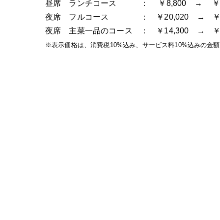
昼席 ランチコース ： ￥8,800 → ￥10
夜席 フルコース ： ￥20,020 → ￥23
夜席 主菜一品のコース ： ￥14,300 → ￥1
※表示価格は、消費税10%込み、サービス料10%込みの金