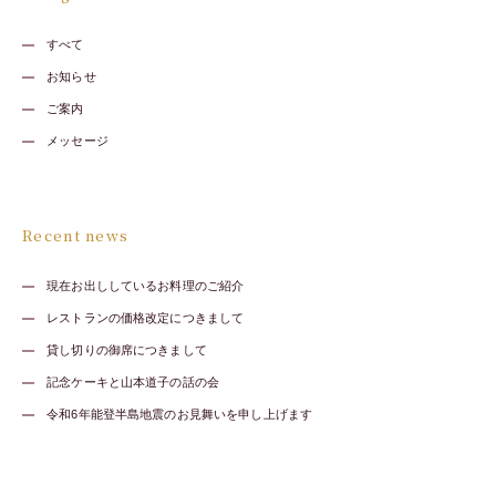
すべて
お知らせ
ご案内
メッセージ
Recent news
現在お出ししているお料理のご紹介
レストランの価格改定につきまして
貸し切りの御席につきまして
記念ケーキと山本道子の話の会
令和6年能登半島地震のお見舞いを申し上げます