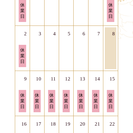
季節のお菓子
日
土
休
休
ご購入をご希望の
曜
曜
業
業
方へ
スープ・ゼリー・
日,
日,
日
日
オードブル
7
8
月
月
26th
1st
2
3
4
5
6
7
8
2026
2026
フリマやオークションサイトなどへの
転売行為について
日
休
曜
業
村上開新堂レストラン
日,
日
8
山本道子の店
月
2nd
9
10
11
12
13
14
15
Dohkan
2026
日
月
火
水
木
金
土
休
休
休
休
休
休
休
曜
曜
曜
曜
曜
曜
曜
業
業
業
業
業
業
業
日,
日,
日,
日,
日,
日,
日,
日
日
日
日
日
日
日
8
8
8
8
8
8
8
月
月
月
月
月
月
月
9th
10th
11th
12th
13th
14th
15th
16
17
18
19
20
21
22
2026
2026
2026
2026
2026
2026
2026