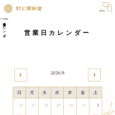
営業日カレンダー
TOP ― 村上開新堂の歴史
営業日カレンダー
村上開新堂のクラフトマンシップ
01 ― 手仕事でしか出来ないこと
02 ― 「開新堂の味」へのこだわり
2026/8
special movie ― 日々、丁寧な仕事を
村上開新堂のお菓子
店舗情報・アクセ
日
月
火
水
木
金
土
ス
クッキー
お知らせ
26
27
28
29
30
31
1
生菓子
採用情報