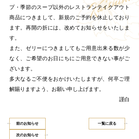
季節のお菓子
プ・季節のスープ以外のレストランテイクアウト
ご購入をご希望の
方へ
スープ・ゼリー・
商品につきまして、新規のご予約を休止しており
オードブル
ます。再開の折には、改めてお知らせをいたしま
す。
フリマやオークションサイトなどへの
また、ゼリーにつきましてもご用意出来る数が少
転売行為について
なく、ご希望のお日にちにご用意できない事がご
村上開新堂レストラン
ざいます。
山本道子の店
多大なるご不便をおかけいたしますが、何卒ご理
Dohkan
解賜りますよう、お願い申し上げます。
謹白
前のお知らせ
一覧に戻る
次のお知らせ