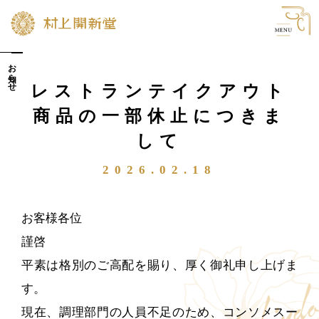
お知らせ
TOP ― 村上開新堂の歴史
レストランテイクアウト
商品の一部休止につきま
村上開新堂のクラフトマンシップ
して
01 ― 手仕事でしか出来ないこと
2026.02.18
02 ― 「開新堂の味」へのこだわり
special movie ― 日々、丁寧な仕事を
お客様各位
謹啓
村上開新堂のお菓子
店舗情報・アクセ
ス
平素は格別のご高配を賜り、厚く御礼申し上げま
クッキー
す。
お知らせ
生菓子
現在、調理部門の人員不足のため、コンソメスー
採用情報